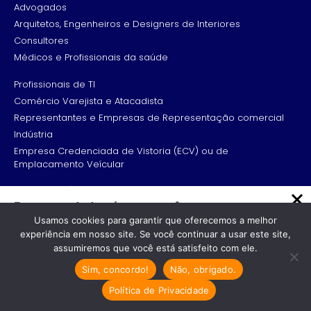
Advogados
Arquitetos, Engenheiros e Designers de Interiores
Consultores
Médicos e Profissionais da saúde
Profissionais de TI
Comércio Varejista e Atacadista
Representantes e Empresas de Representação comercial
Indústria
Empresa Credenciada de Vistoria (ECV) ou de
Emplacamento Veícular
Telefone: (19) 3834-4774
Recomendado só para você
Whatsapp: (19) 99175-4334
Usamos cookies para garantir que oferecemos a melhor
contato@grupoadvance.com.br
Como Aumentar a Lucratividade na
experiência em nosso site. Se você continuar a usar este site,
Odontologia: Dicas e Estratégias
Edifício The Diplomat Office - Av. dos Trabalhadores, 116 -
assumiremos que você está satisfeito com ele.
Salas 1606 e 1607 - Vila Castelo Branco, Indaiatuba - SP,
Eficazes
13338-050
Sim, concordo!
Não, obrigado.
Como Aumentar a Lucratividade na
Seg a Sex - 7h30 às 11h30 e das 12h45 às 17h30.
Odontologia: 3 estratégias vitais para…
Política de Privacidade
Cresta Posts Box by CP