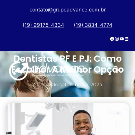
contato@grupoadvance.com.br
(19) 99175-4334
|
(19) 3834-4774
Tributação Para
Dentistas PF E PJ: Como
Escolher A Melhor Opção
Atualizado
setembro 17, 2024