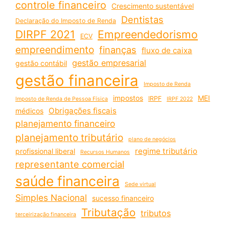
controle financeiro
Crescimento sustentável
Dentistas
Declaração do Imposto de Renda
DIRPF 2021
Empreendedorismo
ECV
empreendimento
finanças
fluxo de caixa
gestão empresarial
gestão contábil
gestão financeira
Imposto de Renda
impostos
MEI
IRPF
Imposto de Renda de Pessoa Física
IRPF 2022
Obrigações fiscais
médicos
planejamento financeiro
planejamento tributário
plano de negócios
regime tributário
profissional liberal
Recursos Humanos
representante comercial
saúde financeira
Sede virtual
Simples Nacional
sucesso financeiro
Tributação
tributos
terceirização financeira