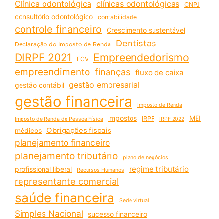
Clínica odontológica
clínicas odontológicas
CNPJ
consultório odontológico
contabilidade
controle financeiro
Crescimento sustentável
Dentistas
Declaração do Imposto de Renda
DIRPF 2021
Empreendedorismo
ECV
empreendimento
finanças
fluxo de caixa
gestão empresarial
gestão contábil
gestão financeira
Imposto de Renda
impostos
MEI
IRPF
Imposto de Renda de Pessoa Física
IRPF 2022
Obrigações fiscais
médicos
planejamento financeiro
planejamento tributário
plano de negócios
regime tributário
profissional liberal
Recursos Humanos
representante comercial
saúde financeira
Sede virtual
Simples Nacional
sucesso financeiro