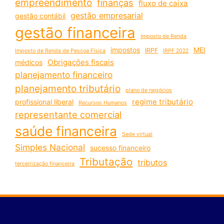
empreendimento
finanças
fluxo de caixa
gestão empresarial
gestão contábil
gestão financeira
Imposto de Renda
impostos
MEI
IRPF
Imposto de Renda de Pessoa Física
IRPF 2022
Obrigações fiscais
médicos
planejamento financeiro
planejamento tributário
plano de negócios
regime tributário
profissional liberal
Recursos Humanos
representante comercial
saúde financeira
Sede virtual
Simples Nacional
sucesso financeiro
Tributação
tributos
terceirização financeira