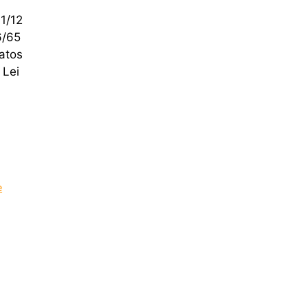
1/12
6/65
ratos
 Lei
e