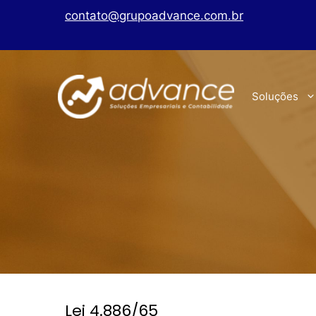
contato@grupoadvance.com.br
Soluções
Lei 4.886/65