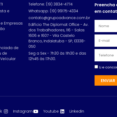
TI
Telefone: (19) 3834-4774
Preencha 
sta e
Whatsapp: (19) 99175-4334
em conta
contato@grupoadvance.com.br
 e Empresas
Edifício The Diplomat Office - Av.
ção
dos Trabalhadores, 116 - Salas
1606 e 1607 - Vila Castelo
Branco, Indaiatuba - SP, 13338-
050
nciada de
u de
Seg a Sex - 7h30 às 11h30 e das
Veícular
12h45 às 17h30.
Li e conc
ENVIAR
k
Instagram
Youtube
Linkedin