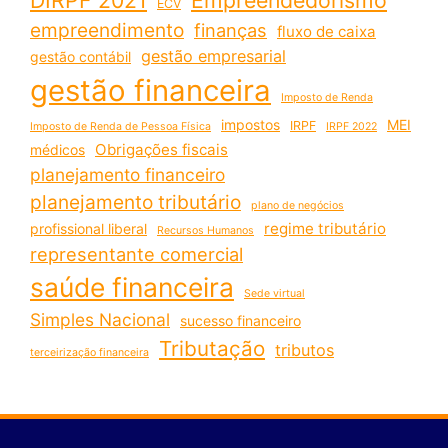
ECV
empreendimento
finanças
fluxo de caixa
gestão empresarial
gestão contábil
gestão financeira
Imposto de Renda
impostos
MEI
IRPF
Imposto de Renda de Pessoa Física
IRPF 2022
Obrigações fiscais
médicos
planejamento financeiro
planejamento tributário
plano de negócios
regime tributário
profissional liberal
Recursos Humanos
representante comercial
saúde financeira
Sede virtual
Simples Nacional
sucesso financeiro
Tributação
tributos
terceirização financeira