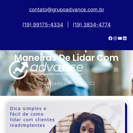
contato@grupoadvance.com.br
(19) 99175-4334
|
(19) 3834-4774
Clientes Inadimplentes:
Maneiras De Lidar Com
Eles
Atualizado
julho 14, 2022