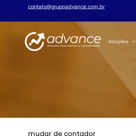
contato@grupoadvance.com.br
Soluções
mudar de contador