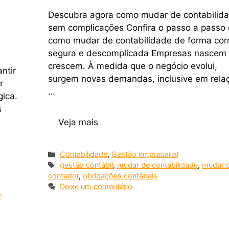
Descubra agora como mudar de contabilid
sem complicações Confira o passo a passo
como mudar de contabilidade de forma corr
segura e descomplicada Empresas nascem
crescem. À medida que o negócio evolui,
ntir
surgem novas demandas, inclusive em rela
r
…
gica.
s
Veja mais
Contabilidade
,
Gestão empresarial
gestão contábil
,
mudar de contabilidade
,
mudar 
contador
,
obrigações contábeis
Deixe um comentário
r