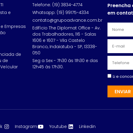
TI
Telefone: (19) 3834-4774
Preencha 
sta e
Whatsapp: (19) 99175-4334
em conta
contato@grupoadvance.com.br
 e Empresas
Edifício The Diplomat Office - Av.
ção
dos Trabalhadores, 116 - Salas
1606 e 1607 - Vila Castelo
Branco, Indaiatuba - SP, 13338-
050
nciada de
u de
Seg a Sex - 7h30 às 11h30 e das
Veícular
12h45 às 17h30.
Li e conc
ENVIAR
k
Instagram
Youtube
Linkedin