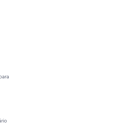
para
rio