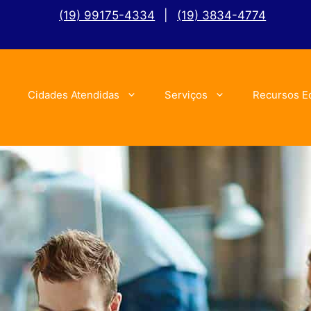
(19) 99175-4334
|
(19) 3834-4774
Cidades Atendidas
Serviços
Recursos E