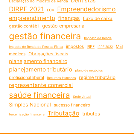
Dentistas
Declaração do Imposto de Renda
DIRPF 2021
Empreendedorismo
ECV
empreendimento
finanças
fluxo de caixa
gestão empresarial
gestão contábil
gestão financeira
Imposto de Renda
impostos
MEI
IRPF
Imposto de Renda de Pessoa Física
IRPF 2022
Obrigações fiscais
médicos
planejamento financeiro
planejamento tributário
plano de negócios
regime tributário
profissional liberal
Recursos Humanos
representante comercial
saúde financeira
Sede virtual
Simples Nacional
sucesso financeiro
Tributação
tributos
terceirização financeira