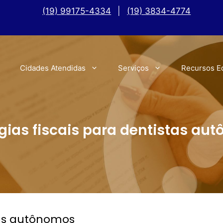
(19) 99175-4334
|
(19) 3834-4774
Cidades Atendidas
Serviços
Recursos E
égias fiscais para dentistas au
stas autônomos