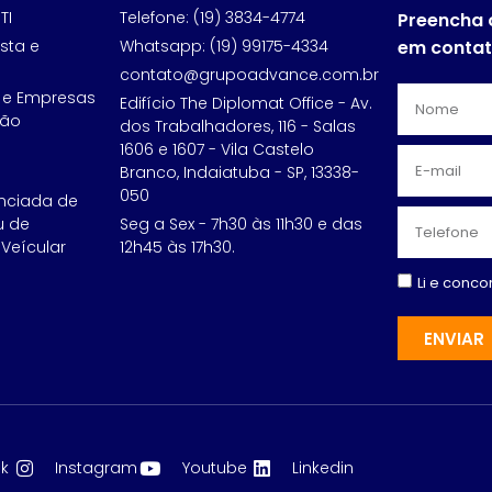
TI
Telefone: (19) 3834-4774
Preencha 
sta e
Whatsapp: (19) 99175-4334
em conta
contato@grupoadvance.com.br
 e Empresas
Edifício The Diplomat Office - Av.
ção
dos Trabalhadores, 116 - Salas
1606 e 1607 - Vila Castelo
Branco, Indaiatuba - SP, 13338-
050
nciada de
u de
Seg a Sex - 7h30 às 11h30 e das
Veícular
12h45 às 17h30.
Li e conc
ENVIAR
k
Instagram
Youtube
Linkedin