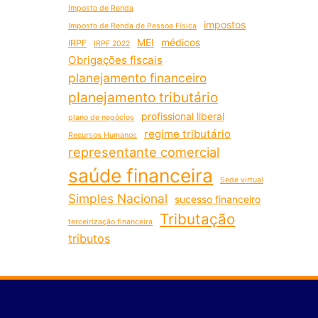
Imposto de Renda
impostos
Imposto de Renda de Pessoa Física
MEI
médicos
IRPF
IRPF 2022
Obrigações fiscais
planejamento financeiro
planejamento tributário
profissional liberal
plano de negócios
regime tributário
Recursos Humanos
representante comercial
saúde financeira
Sede virtual
Simples Nacional
sucesso financeiro
Tributação
terceirização financeira
tributos