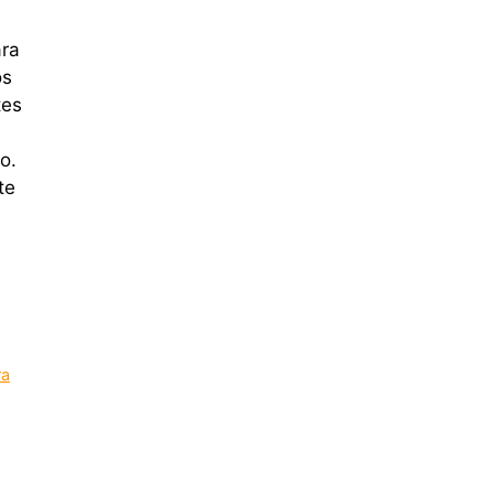
ara
os
tes
o.
te
ra