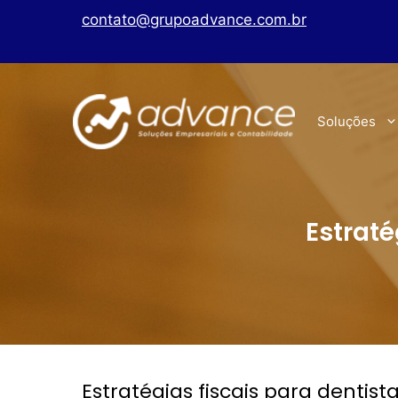
contato@grupoadvance.com.br
Soluções
Estrat
Estratégias fiscais para denti