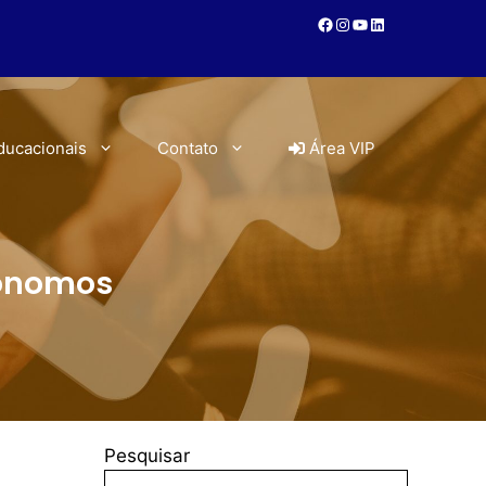
ducacionais
Contato
Área VIP
tônomos
Pesquisar