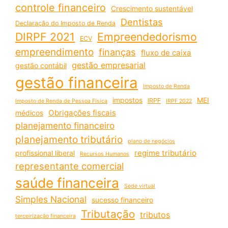
controle financeiro
Crescimento sustentável
Dentistas
Declaração do Imposto de Renda
DIRPF 2021
Empreendedorismo
ECV
empreendimento
finanças
fluxo de caixa
gestão empresarial
gestão contábil
gestão financeira
Imposto de Renda
impostos
MEI
IRPF
Imposto de Renda de Pessoa Física
IRPF 2022
Obrigações fiscais
médicos
planejamento financeiro
planejamento tributário
plano de negócios
regime tributário
profissional liberal
Recursos Humanos
representante comercial
saúde financeira
Sede virtual
Simples Nacional
sucesso financeiro
Tributação
tributos
terceirização financeira