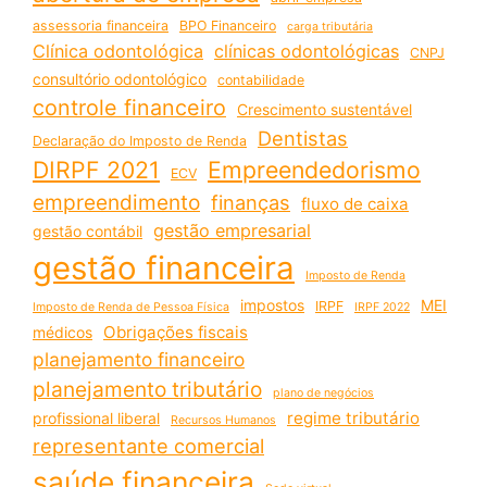
assessoria financeira
BPO Financeiro
carga tributária
Clínica odontológica
clínicas odontológicas
CNPJ
consultório odontológico
contabilidade
controle financeiro
Crescimento sustentável
Dentistas
Declaração do Imposto de Renda
DIRPF 2021
Empreendedorismo
ECV
empreendimento
finanças
fluxo de caixa
gestão empresarial
gestão contábil
gestão financeira
Imposto de Renda
impostos
MEI
IRPF
Imposto de Renda de Pessoa Física
IRPF 2022
Obrigações fiscais
médicos
planejamento financeiro
planejamento tributário
plano de negócios
regime tributário
profissional liberal
Recursos Humanos
representante comercial
saúde financeira