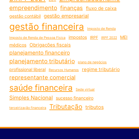
empreendimento
finanças
fluxo de caixa
gestão empresarial
gestão contábil
gestão financeira
Imposto de Renda
impostos
MEI
IRPF
Imposto de Renda de Pessoa Física
IRPF 2022
Obrigações fiscais
médicos
planejamento financeiro
planejamento tributário
plano de negócios
regime tributário
profissional liberal
Recursos Humanos
representante comercial
saúde financeira
Sede virtual
Simples Nacional
sucesso financeiro
Tributação
tributos
terceirização financeira