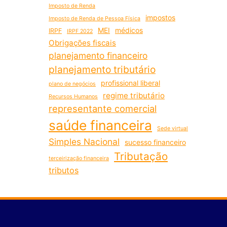
Imposto de Renda
impostos
Imposto de Renda de Pessoa Física
MEI
médicos
IRPF
IRPF 2022
Obrigações fiscais
planejamento financeiro
planejamento tributário
profissional liberal
plano de negócios
regime tributário
Recursos Humanos
representante comercial
saúde financeira
Sede virtual
Simples Nacional
sucesso financeiro
Tributação
terceirização financeira
tributos