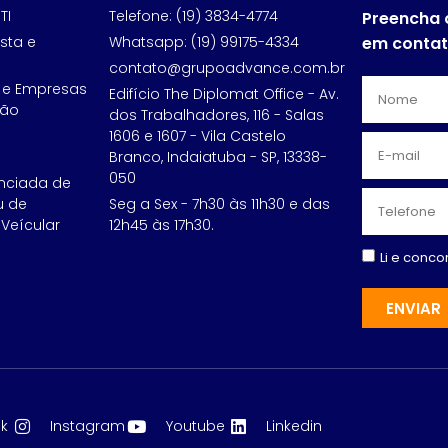
TI
Telefone: (19) 3834-4774
Preencha 
sta e
Whatsapp: (19) 99175-4334
em conta
contato@grupoadvance.com.br
 e Empresas
Edifício The Diplomat Office - Av.
ção
dos Trabalhadores, 116 - Salas
1606 e 1607 - Vila Castelo
Branco, Indaiatuba - SP, 13338-
050
nciada de
u de
Seg a Sex - 7h30 às 11h30 e das
Veícular
12h45 às 17h30.
Li e conc
ENVIAR
k
Instagram
Youtube
Linkedin