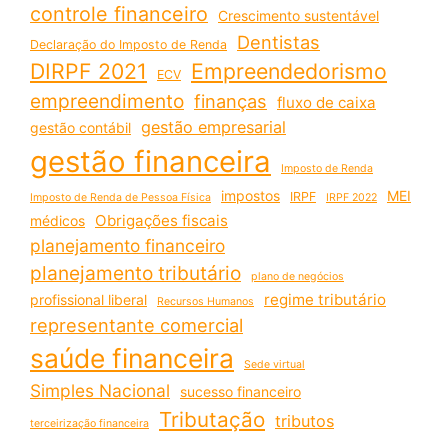
controle financeiro
Crescimento sustentável
Dentistas
Declaração do Imposto de Renda
DIRPF 2021
Empreendedorismo
ECV
empreendimento
finanças
fluxo de caixa
gestão empresarial
gestão contábil
gestão financeira
Imposto de Renda
impostos
MEI
IRPF
Imposto de Renda de Pessoa Física
IRPF 2022
Obrigações fiscais
médicos
planejamento financeiro
planejamento tributário
plano de negócios
regime tributário
profissional liberal
Recursos Humanos
representante comercial
saúde financeira
Sede virtual
Simples Nacional
sucesso financeiro
Tributação
tributos
terceirização financeira