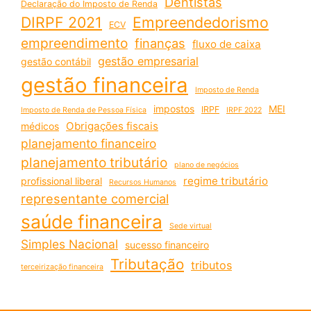
Dentistas
Declaração do Imposto de Renda
DIRPF 2021
Empreendedorismo
ECV
empreendimento
finanças
fluxo de caixa
gestão empresarial
gestão contábil
gestão financeira
Imposto de Renda
impostos
MEI
IRPF
Imposto de Renda de Pessoa Física
IRPF 2022
Obrigações fiscais
médicos
planejamento financeiro
planejamento tributário
plano de negócios
regime tributário
profissional liberal
Recursos Humanos
representante comercial
saúde financeira
Sede virtual
Simples Nacional
sucesso financeiro
Tributação
tributos
terceirização financeira