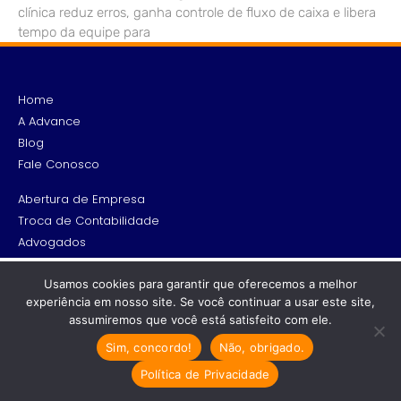
clínica reduz erros, ganha controle de fluxo de caixa e libera
tempo da equipe para
Home
A Advance
Blog
Fale Conosco
Abertura de Empresa
Troca de Contabilidade
Advogados
Arquitetos, Engenheiros e Designers de Interiores
Recomendado só para você
Consultores
Usamos cookies para garantir que oferecemos a melhor
experiência em nosso site. Se você continuar a usar este site,
Médicos e Profissionais da saúde
Alvará de funcionamento: saiba o
assumiremos que você está satisfeito com ele.
que é e como obtê-lo
Profissionais de TI
Sim, concordo!
Não, obrigado.
Entenda o que é e como você pode
Comércio Varejista e Atacadista
obter o…
Política de Privacidade
Representantes e Empresas de Representação comercial
Cresta Posts Box by CP