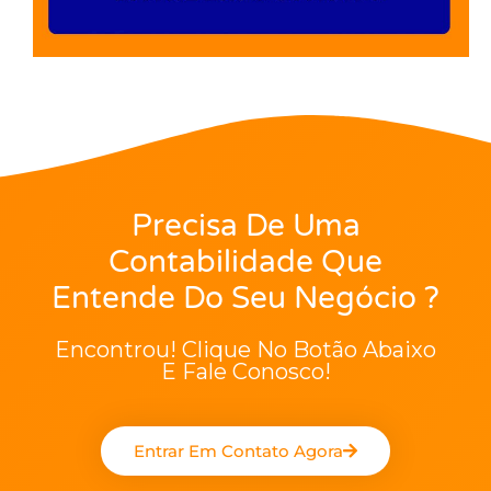
Precisa De Uma
Contabilidade Que
Entende Do Seu Negócio ?
Encontrou! Clique No Botão Abaixo
E Fale Conosco!
Entrar Em Contato Agora