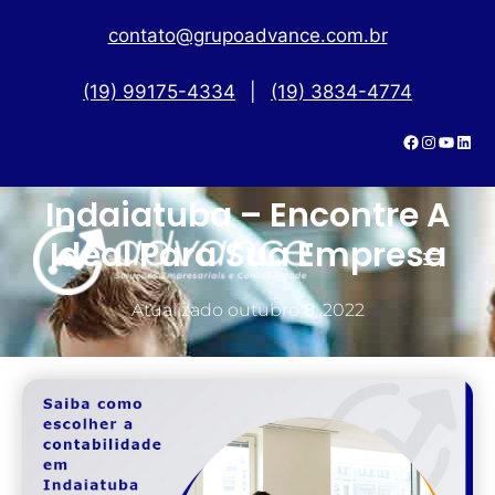
contato@grupoadvance.com.br
(19) 99175-4334
|
(19) 3834-4774
Contabilidade Em
Indaiatuba – Encontre A
Ideal Para Sua Empresa
Atualizado
outubro 8, 2022