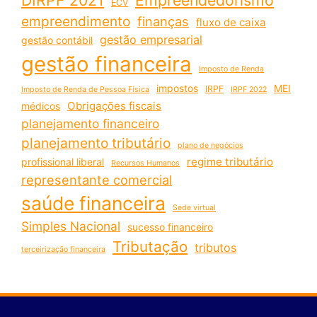
ECV
empreendimento
finanças
fluxo de caixa
gestão empresarial
gestão contábil
gestão financeira
Imposto de Renda
impostos
MEI
IRPF
Imposto de Renda de Pessoa Física
IRPF 2022
Obrigações fiscais
médicos
planejamento financeiro
planejamento tributário
plano de negócios
regime tributário
profissional liberal
Recursos Humanos
representante comercial
saúde financeira
Sede virtual
Simples Nacional
sucesso financeiro
Tributação
tributos
terceirização financeira