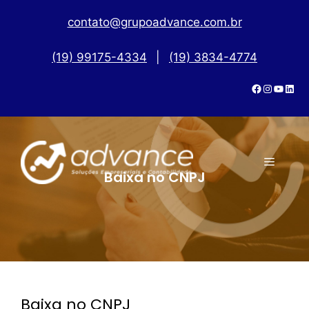
contato@grupoadvance.com.br
(19) 99175-4334
|
(19) 3834-4774
Baixa no CNPJ
Baixa no CNPJ