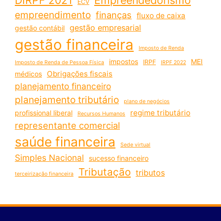
ECV
empreendimento
finanças
fluxo de caixa
gestão empresarial
gestão contábil
gestão financeira
Imposto de Renda
impostos
MEI
IRPF
Imposto de Renda de Pessoa Física
IRPF 2022
Obrigações fiscais
médicos
planejamento financeiro
planejamento tributário
plano de negócios
regime tributário
profissional liberal
Recursos Humanos
representante comercial
saúde financeira
Sede virtual
Simples Nacional
sucesso financeiro
Tributação
tributos
terceirização financeira