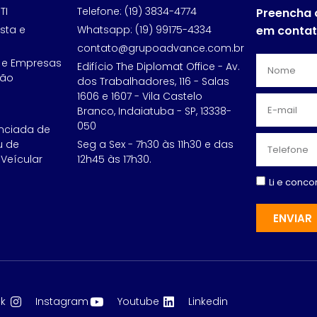
TI
Telefone: (19) 3834-4774
Preencha 
sta e
Whatsapp: (19) 99175-4334
em conta
contato@grupoadvance.com.br
 e Empresas
Edifício The Diplomat Office - Av.
ção
dos Trabalhadores, 116 - Salas
1606 e 1607 - Vila Castelo
Branco, Indaiatuba - SP, 13338-
050
nciada de
u de
Seg a Sex - 7h30 às 11h30 e das
Veícular
12h45 às 17h30.
Li e conc
ENVIAR
k
Instagram
Youtube
Linkedin