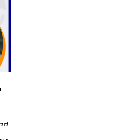
e
vará