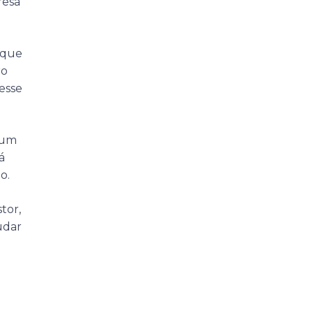
resa
 que
ro
esse
 um
á
o.
tor,
udar