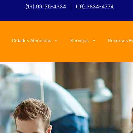
(19) 99175-4334
|
(19) 3834-4774
Cidades Atendidas
Serviços
Recursos E