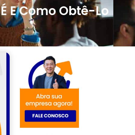
 É E Como Obtê-Lo