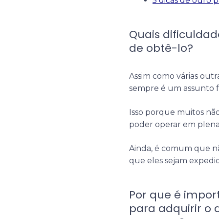
5 dicas de ouro 
Quais dificulda
de obtê-lo?
Assim como várias outr
sempre é um assunto fác
Isso porque muitos não
poder operar em plena
Ainda, é comum que nã
que eles sejam expedid
Por que é impor
para adquirir o