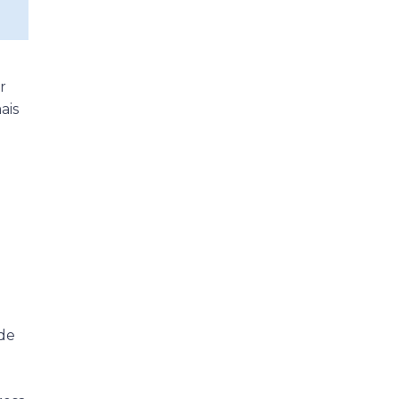
r
ais
 de