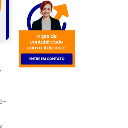
e
á-
o