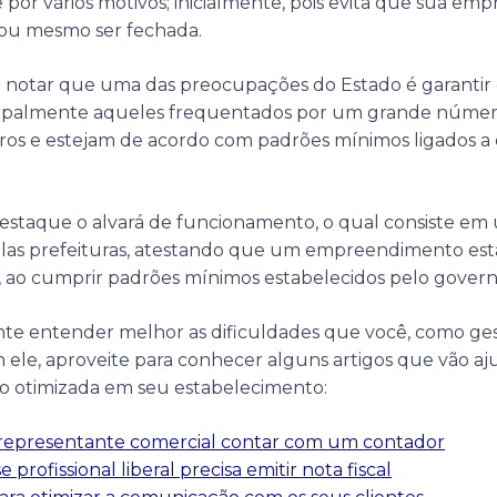
 por vários motivos; inicialmente, pois evita que sua emp
ou mesmo ser fechada.
notar que uma das preocupações do Estado é garantir
ncipalmente aqueles frequentados por um grande núme
ros e estejam de acordo com padrões mínimos ligados a 
destaque o alvará de funcionamento, o qual consiste em
as prefeituras, atestando que um empreendimento est
, ao cumprir padrões mínimos estabelecidos pelo govern
gente entender melhor as dificuldades que você, como ges
m ele, aproveite para conhecer alguns artigos que vão aj
ão otimizada em seu estabelecimento:
o representante comercial contar com um contador
profissional liberal precisa emitir nota fiscal