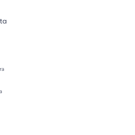
ta
m
ra
a