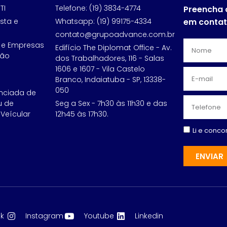
TI
Telefone: (19) 3834-4774
Preencha 
sta e
Whatsapp: (19) 99175-4334
em conta
contato@grupoadvance.com.br
 e Empresas
Edifício The Diplomat Office - Av.
ção
dos Trabalhadores, 116 - Salas
1606 e 1607 - Vila Castelo
Branco, Indaiatuba - SP, 13338-
050
nciada de
u de
Seg a Sex - 7h30 às 11h30 e das
Veícular
12h45 às 17h30.
Li e conc
ENVIAR
k
Instagram
Youtube
Linkedin