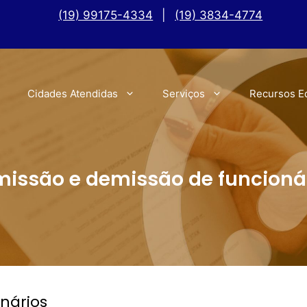
(19) 99175-4334
|
(19) 3834-4774
Cidades Atendidas
Serviços
Recursos E
issão e demissão de funcioná
nários