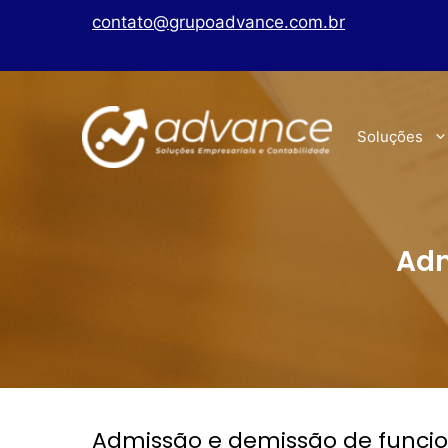
contato@grupoadvance.com.br
Soluções
Adm
Admissão e demissão de funcio