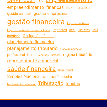
ECV
empreendimento
finanças
fluxo de caixa
gestão empresarial
gestão contábil
gestão financeira
Imposto de Renda
impostos
MEI
IRPF
Imposto de Renda de Pessoa Física
IRPF 2022
Obrigações fiscais
médicos
planejamento financeiro
planejamento tributário
plano de negócios
regime tributário
profissional liberal
Recursos Humanos
representante comercial
saúde financeira
Sede virtual
Simples Nacional
sucesso financeiro
Tributação
tributos
terceirização financeira