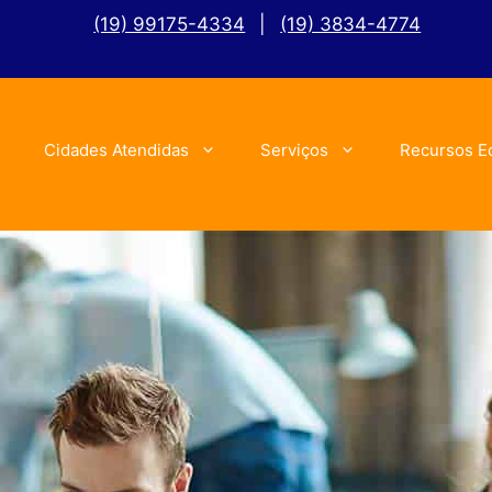
(19) 99175-4334
|
(19) 3834-4774
Cidades Atendidas
Serviços
Recursos E