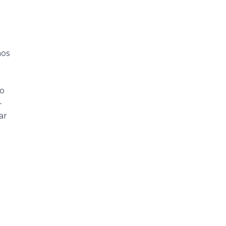
mos
ão
—
ar