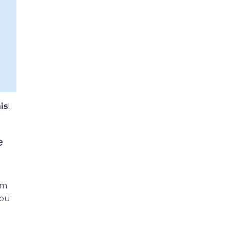
is
!
e
im
 ou