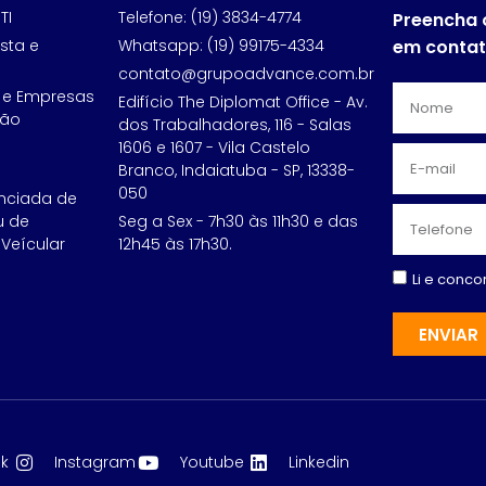
TI
Telefone: (19) 3834-4774
Preencha 
sta e
Whatsapp: (19) 99175-4334
em conta
contato@grupoadvance.com.br
 e Empresas
Edifício The Diplomat Office - Av.
ção
dos Trabalhadores, 116 - Salas
1606 e 1607 - Vila Castelo
Branco, Indaiatuba - SP, 13338-
050
nciada de
u de
Seg a Sex - 7h30 às 11h30 e das
Veícular
12h45 às 17h30.
Li e conc
ENVIAR
k
Instagram
Youtube
Linkedin