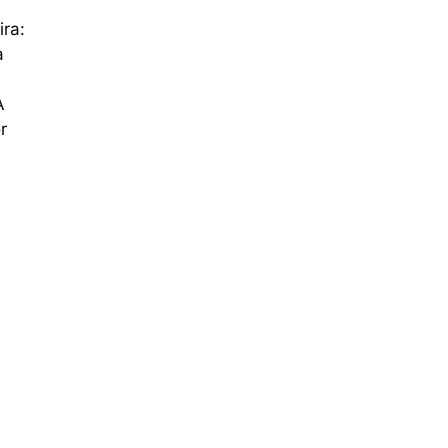
ira:
a
A
r