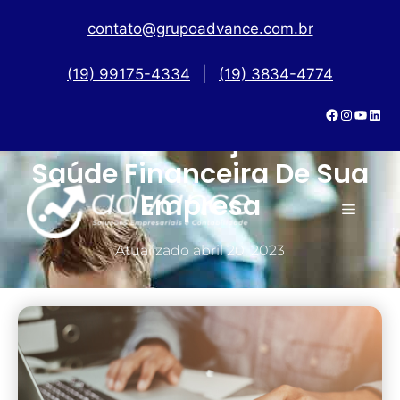
contato@grupoadvance.com.br
(19) 99175-4334
|
(19) 3834-4774
5 Erros Que Prejudicam A
Saúde Financeira De Sua
Empresa
Atualizado
abril 20, 2023