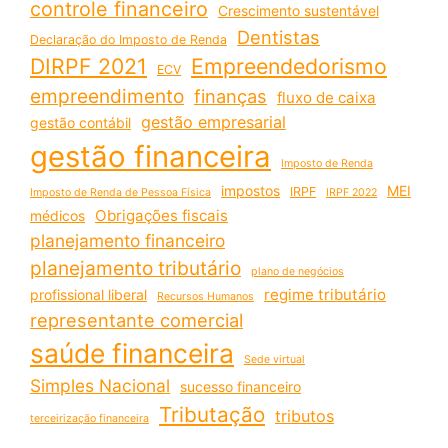
controle financeiro
Crescimento sustentável
Dentistas
Declaração do Imposto de Renda
DIRPF 2021
Empreendedorismo
ECV
empreendimento
finanças
fluxo de caixa
gestão empresarial
gestão contábil
gestão financeira
Imposto de Renda
impostos
MEI
IRPF
Imposto de Renda de Pessoa Física
IRPF 2022
Obrigações fiscais
médicos
planejamento financeiro
planejamento tributário
plano de negócios
regime tributário
profissional liberal
Recursos Humanos
representante comercial
saúde financeira
Sede virtual
Simples Nacional
sucesso financeiro
Tributação
tributos
terceirização financeira