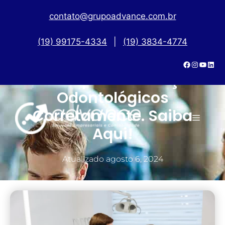
contato@grupoadvance.com.br
(19) 99175-4334
|
(19) 3834-4774
Precifique De Serviços
Odontológicos
Corretamente. Saiba
Aqui!
Atualizado
agosto 6, 2024