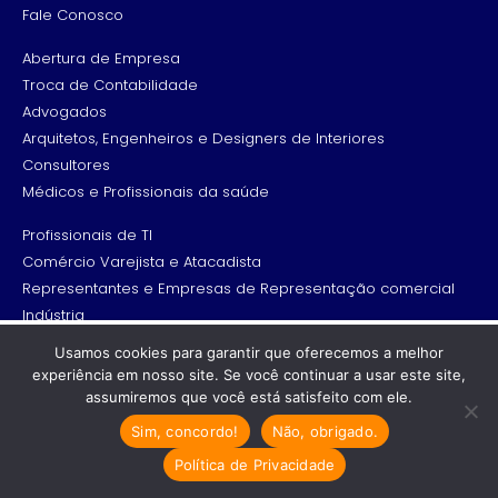
Fale Conosco
Abertura de Empresa
Troca de Contabilidade
Advogados
Arquitetos, Engenheiros e Designers de Interiores
Consultores
Médicos e Profissionais da saúde
Profissionais de TI
Comércio Varejista e Atacadista
Representantes e Empresas de Representação comercial
Indústria
Empresa Credenciada de Vistoria (ECV) ou de
Recomendado só para você
Usamos cookies para garantir que oferecemos a melhor
Emplacamento Veícular
experiência em nosso site. Se você continuar a usar este site,
CNAE Correto para Dentistas:
assumiremos que você está satisfeito com ele.
Telefone: (19) 3834-4774
Saiba Tudo Aqui!
Sim, concordo!
Não, obrigado.
Whatsapp: (19) 99175-4334
Saiba como escolher o CNAE ideal
contato@grupoadvance.com.br
para a sua clínica…
Política de Privacidade
Edifício The Diplomat Office - Av. dos Trabalhadores, 116 -
Cresta Posts Box by CP