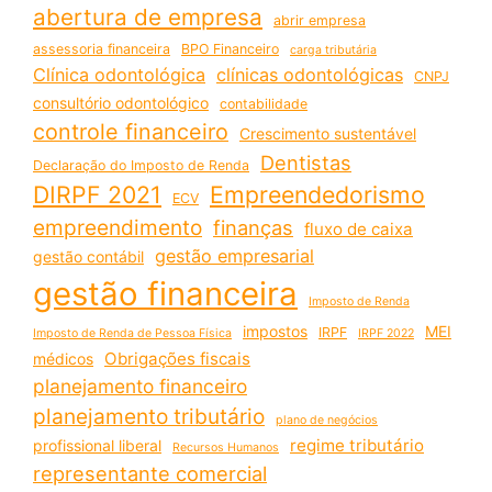
abertura de empresa
abrir empresa
assessoria financeira
BPO Financeiro
carga tributária
Clínica odontológica
clínicas odontológicas
CNPJ
consultório odontológico
contabilidade
controle financeiro
Crescimento sustentável
Dentistas
Declaração do Imposto de Renda
DIRPF 2021
Empreendedorismo
ECV
empreendimento
finanças
fluxo de caixa
gestão empresarial
gestão contábil
gestão financeira
Imposto de Renda
impostos
MEI
IRPF
Imposto de Renda de Pessoa Física
IRPF 2022
Obrigações fiscais
médicos
planejamento financeiro
planejamento tributário
plano de negócios
regime tributário
profissional liberal
Recursos Humanos
representante comercial