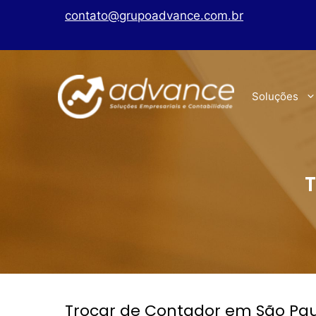
contato@grupoadvance.com.br
Soluções
T
Trocar de Contador em São Pa