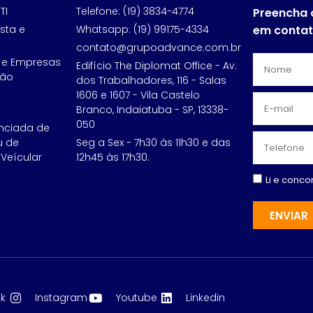
TI
Telefone: (19) 3834-4774
Preencha 
sta e
Whatsapp: (19) 99175-4334
em conta
contato@grupoadvance.com.br
 e Empresas
Edifício The Diplomat Office - Av.
ção
dos Trabalhadores, 116 - Salas
1606 e 1607 - Vila Castelo
Branco, Indaiatuba - SP, 13338-
050
nciada de
u de
Seg a Sex - 7h30 às 11h30 e das
Veícular
12h45 às 17h30.
Li e conc
ENVIAR
k
Instagram
Youtube
Linkedin