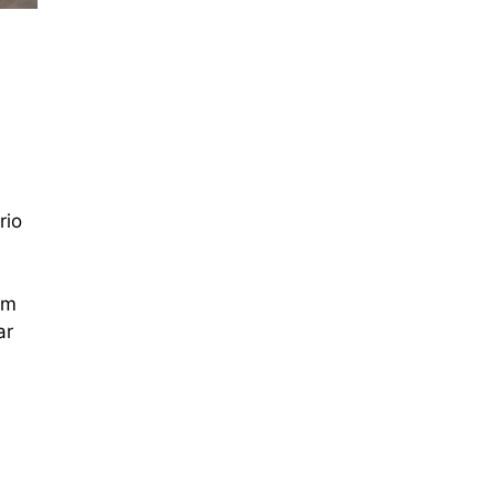
rio
em
ar