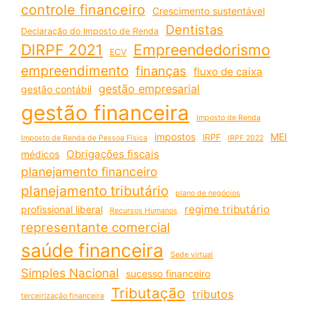
controle financeiro
Crescimento sustentável
Dentistas
Declaração do Imposto de Renda
DIRPF 2021
Empreendedorismo
ECV
empreendimento
finanças
fluxo de caixa
gestão empresarial
gestão contábil
gestão financeira
Imposto de Renda
impostos
MEI
IRPF
Imposto de Renda de Pessoa Física
IRPF 2022
Obrigações fiscais
médicos
planejamento financeiro
planejamento tributário
plano de negócios
regime tributário
profissional liberal
Recursos Humanos
representante comercial
saúde financeira
Sede virtual
Simples Nacional
sucesso financeiro
Tributação
tributos
terceirização financeira