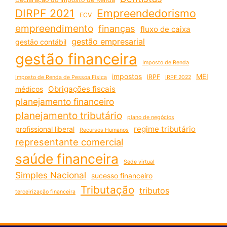
DIRPF 2021
Empreendedorismo
ECV
empreendimento
finanças
fluxo de caixa
gestão empresarial
gestão contábil
gestão financeira
Imposto de Renda
impostos
MEI
IRPF
Imposto de Renda de Pessoa Física
IRPF 2022
Obrigações fiscais
médicos
planejamento financeiro
planejamento tributário
plano de negócios
regime tributário
profissional liberal
Recursos Humanos
representante comercial
saúde financeira
Sede virtual
Simples Nacional
sucesso financeiro
Tributação
tributos
terceirização financeira