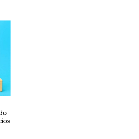
odo
cios