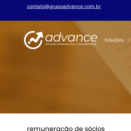
contato@grupoadvance.com.br
Soluções
remuneração de sócios