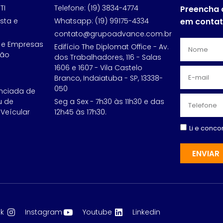
TI
Telefone: (19) 3834-4774
Preencha 
sta e
Whatsapp: (19) 99175-4334
em conta
contato@grupoadvance.com.br
 e Empresas
Edifício The Diplomat Office - Av.
ção
dos Trabalhadores, 116 - Salas
1606 e 1607 - Vila Castelo
Branco, Indaiatuba - SP, 13338-
050
nciada de
u de
Seg a Sex - 7h30 às 11h30 e das
Veícular
12h45 às 17h30.
Li e conc
ENVIAR
k
Instagram
Youtube
Linkedin