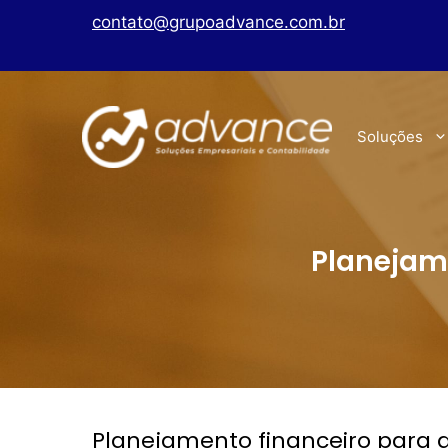
contato@grupoadvance.com.br
Soluções
Planejame
Planejamento financeiro para de