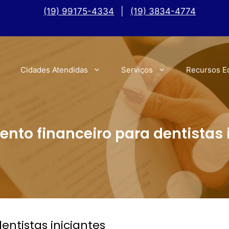
(19) 99175-4334
|
(19) 3834-4774
Cidades Atendidas
Serviços
Recursos E
nto financeiro para dentistas 
ntistas iniciantes