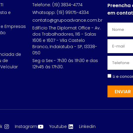
TI
Telefone: (19) 3834-4774
Preencha 
sta e
Whatsapp: (19) 99175-4334
em conta
contato@grupoadvance.com.br
 e Empresas
Edifício The Diplomat Office - Av.
ção
dos Trabalhadores, 116 - Salas
1606 e 1607 - Vila Castelo
Branco, Indaiatuba - SP, 13338-
050
nciada de
u de
Seg a Sex - 7h30 às 11h30 e das
Veícular
12h45 às 17h30.
Li e conc
ENVIAR
k
Instagram
Youtube
Linkedin