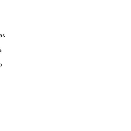
 as
a
a