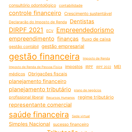
consultório odontológico
contabilidade
controle financeiro
Crescimento sustentável
Dentistas
Declaração do Imposto de Renda
DIRPF 2021
Empreendedorismo
ECV
empreendimento
finanças
fluxo de caixa
gestão empresarial
gestão contábil
gestão financeira
Imposto de Renda
impostos
MEI
IRPF
Imposto de Renda de Pessoa Física
IRPF 2022
Obrigações fiscais
médicos
planejamento financeiro
planejamento tributário
plano de negócios
regime tributário
profissional liberal
Recursos Humanos
representante comercial
saúde financeira
Sede virtual
Simples Nacional
sucesso financeiro