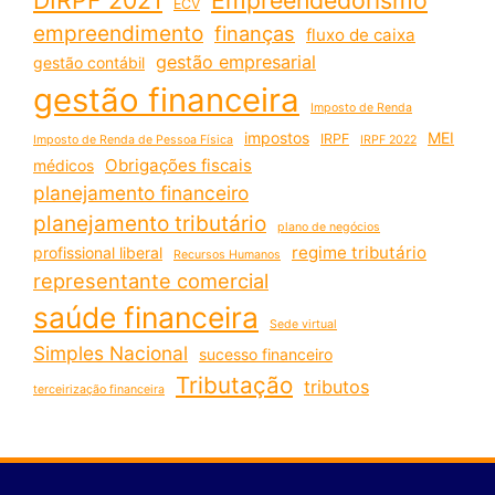
ECV
empreendimento
finanças
fluxo de caixa
gestão empresarial
gestão contábil
gestão financeira
Imposto de Renda
impostos
MEI
IRPF
Imposto de Renda de Pessoa Física
IRPF 2022
Obrigações fiscais
médicos
planejamento financeiro
planejamento tributário
plano de negócios
regime tributário
profissional liberal
Recursos Humanos
representante comercial
saúde financeira
Sede virtual
Simples Nacional
sucesso financeiro
Tributação
tributos
terceirização financeira