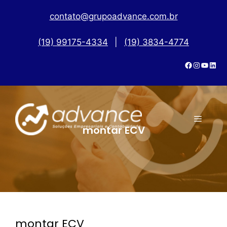
contato@grupoadvance.com.br
(19) 99175-4334
|
(19) 3834-4774
montar ECV
montar ECV