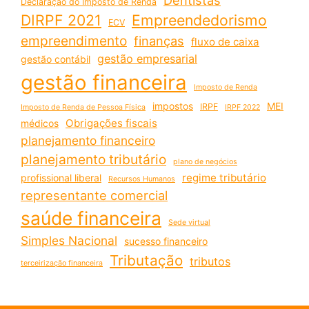
Declaração do Imposto de Renda
DIRPF 2021
Empreendedorismo
ECV
empreendimento
finanças
fluxo de caixa
gestão empresarial
gestão contábil
gestão financeira
Imposto de Renda
impostos
MEI
IRPF
Imposto de Renda de Pessoa Física
IRPF 2022
Obrigações fiscais
médicos
planejamento financeiro
planejamento tributário
plano de negócios
regime tributário
profissional liberal
Recursos Humanos
representante comercial
saúde financeira
Sede virtual
Simples Nacional
sucesso financeiro
Tributação
tributos
terceirização financeira