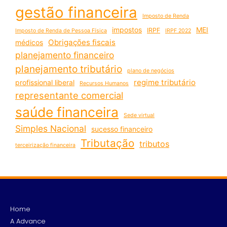
gestão financeira
Imposto de Renda
impostos
MEI
IRPF
Imposto de Renda de Pessoa Física
IRPF 2022
Obrigações fiscais
médicos
planejamento financeiro
planejamento tributário
plano de negócios
regime tributário
profissional liberal
Recursos Humanos
representante comercial
saúde financeira
Sede virtual
Simples Nacional
sucesso financeiro
Tributação
tributos
terceirização financeira
Home
A Advance