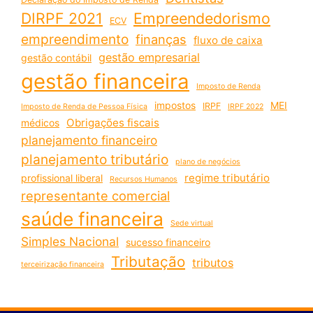
DIRPF 2021
Empreendedorismo
ECV
empreendimento
finanças
fluxo de caixa
gestão empresarial
gestão contábil
gestão financeira
Imposto de Renda
impostos
MEI
IRPF
Imposto de Renda de Pessoa Física
IRPF 2022
Obrigações fiscais
médicos
planejamento financeiro
planejamento tributário
plano de negócios
regime tributário
profissional liberal
Recursos Humanos
representante comercial
saúde financeira
Sede virtual
Simples Nacional
sucesso financeiro
Tributação
tributos
terceirização financeira