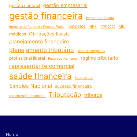
gestão empresarial
gestão contábil
gestão financeira
Imposto de Renda
impostos
MEI
IRPF
Imposto de Renda de Pessoa Física
IRPF 2022
Obrigações fiscais
médicos
planejamento financeiro
planejamento tributário
plano de negócios
regime tributário
profissional liberal
Recursos Humanos
representante comercial
saúde financeira
Sede virtual
Simples Nacional
sucesso financeiro
Tributação
tributos
terceirização financeira
Home