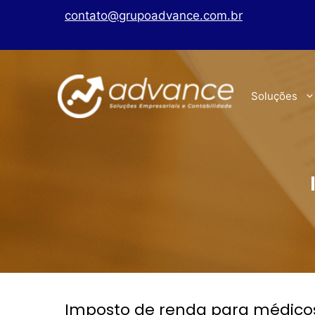
contato@grupoadvance.com.br
Soluções
Imposto de renda para médico