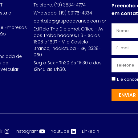
TI
Telefone: (19) 3834-4774
Preencha 
sta e
Whatsapp: (19) 99175-4334
em conta
contato@grupoadvance.com.br
 e Empresas
Edifício The Diplomat Office - Av.
ção
dos Trabalhadores, 116 - Salas
1606 e 1607 - Vila Castelo
Branco, Indaiatuba - SP, 13338-
050
nciada de
u de
Seg a Sex - 7h30 às 11h30 e das
Veícular
12h45 às 17h30.
Li e conc
ENVIAR
k
Instagram
Youtube
Linkedin