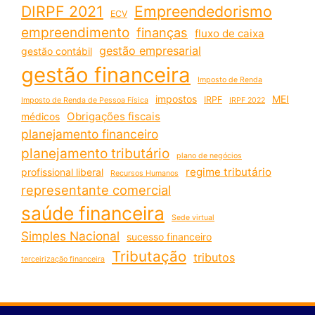
DIRPF 2021
Empreendedorismo
ECV
empreendimento
finanças
fluxo de caixa
gestão empresarial
gestão contábil
gestão financeira
Imposto de Renda
impostos
MEI
IRPF
Imposto de Renda de Pessoa Física
IRPF 2022
Obrigações fiscais
médicos
planejamento financeiro
planejamento tributário
plano de negócios
regime tributário
profissional liberal
Recursos Humanos
representante comercial
saúde financeira
Sede virtual
Simples Nacional
sucesso financeiro
Tributação
tributos
terceirização financeira