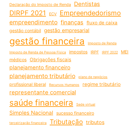
Dentistas
Declaração do Imposto de Renda
DIRPF 2021
Empreendedorismo
ECV
empreendimento
finanças
fluxo de caixa
gestão empresarial
gestão contábil
gestão financeira
Imposto de Renda
impostos
MEI
IRPF
Imposto de Renda de Pessoa Física
IRPF 2022
Obrigações fiscais
médicos
planejamento financeiro
planejamento tributário
plano de negócios
regime tributário
profissional liberal
Recursos Humanos
representante comercial
saúde financeira
Sede virtual
Simples Nacional
sucesso financeiro
Tributação
tributos
terceirização financeira