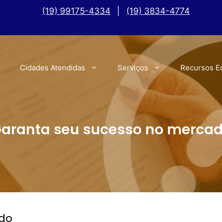
(19) 99175-4334
|
(19) 3834-4774
Cidades Atendidas
Serviços
Recursos E
aranta seu sucesso no merca
do