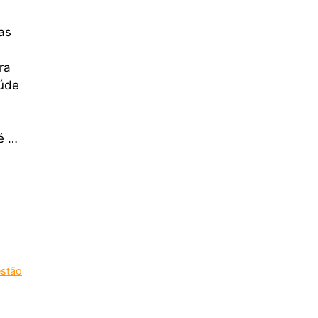
as
ra
aúde
 é …
stão