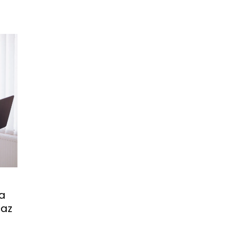
a
caz