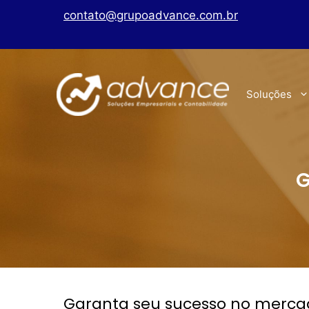
contato@grupoadvance.com.br
Soluções
G
Garanta seu sucesso no merca