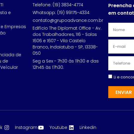
TI
Telefone: (19) 3834-4774
Preencha 
sta e
Whatsapp: (19) 99175-4334
em conta
contato@grupoadvance.com.br
 e Empresas
Edifício The Diplomat Office - Av.
ção
dos Trabalhadores, 116 - Salas
1606 e 1607 - Vila Castelo
Branco, Indaiatuba - SP, 13338-
050
nciada de
u de
Seg a Sex - 7h30 às 11h30 e das
Veícular
12h45 às 17h30.
Li e conc
ENVIAR
k
Instagram
Youtube
Linkedin