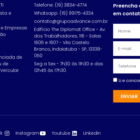
TI
Telefone: (19) 3834-4774
Preencha 
sta e
Whatsapp: (19) 99175-4334
em conta
contato@grupoadvance.com.br
 e Empresas
Edifício The Diplomat Office - Av.
ção
dos Trabalhadores, 116 - Salas
1606 e 1607 - Vila Castelo
Branco, Indaiatuba - SP, 13338-
050
nciada de
u de
Seg a Sex - 7h30 às 11h30 e das
Veícular
12h45 às 17h30.
Li e conc
ENVIAR
k
Instagram
Youtube
Linkedin