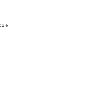
do é
a