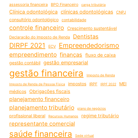
assessoria financeira
BPO Financeiro
carga tributária
Clínica odontológica
clínicas odontológicas
CNPJ
consultório odontológico
contabilidade
controle financeiro
Crescimento sustentável
Dentistas
Declaração do Imposto de Renda
DIRPF 2021
Empreendedorismo
ECV
empreendimento
finanças
fluxo de caixa
gestão empresarial
gestão contábil
gestão financeira
Imposto de Renda
impostos
MEI
IRPF
Imposto de Renda de Pessoa Física
IRPF 2022
Obrigações fiscais
médicos
planejamento financeiro
planejamento tributário
plano de negócios
regime tributário
profissional liberal
Recursos Humanos
representante comercial
saúde financeira
Sede virtual