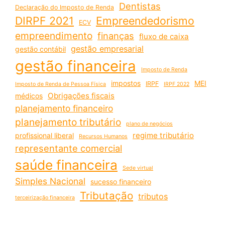
Dentistas
Declaração do Imposto de Renda
DIRPF 2021
Empreendedorismo
ECV
empreendimento
finanças
fluxo de caixa
gestão empresarial
gestão contábil
gestão financeira
Imposto de Renda
impostos
MEI
IRPF
Imposto de Renda de Pessoa Física
IRPF 2022
Obrigações fiscais
médicos
planejamento financeiro
planejamento tributário
plano de negócios
regime tributário
profissional liberal
Recursos Humanos
representante comercial
saúde financeira
Sede virtual
Simples Nacional
sucesso financeiro
Tributação
tributos
terceirização financeira