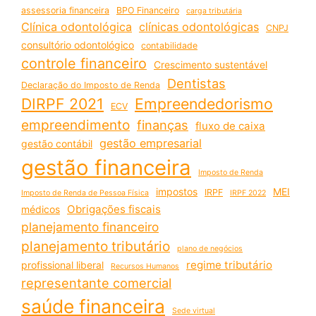
assessoria financeira
BPO Financeiro
carga tributária
Clínica odontológica
clínicas odontológicas
CNPJ
consultório odontológico
contabilidade
controle financeiro
Crescimento sustentável
Dentistas
Declaração do Imposto de Renda
DIRPF 2021
Empreendedorismo
ECV
empreendimento
finanças
fluxo de caixa
gestão empresarial
gestão contábil
gestão financeira
Imposto de Renda
impostos
MEI
IRPF
Imposto de Renda de Pessoa Física
IRPF 2022
Obrigações fiscais
médicos
planejamento financeiro
planejamento tributário
plano de negócios
regime tributário
profissional liberal
Recursos Humanos
representante comercial
saúde financeira
Sede virtual