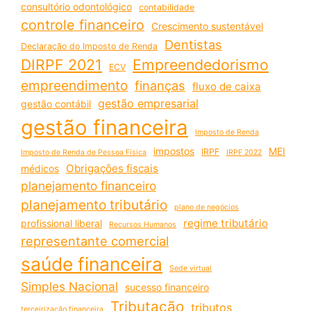
consultório odontológico
contabilidade
controle financeiro
Crescimento sustentável
Dentistas
Declaração do Imposto de Renda
DIRPF 2021
Empreendedorismo
ECV
empreendimento
finanças
fluxo de caixa
gestão empresarial
gestão contábil
gestão financeira
Imposto de Renda
impostos
MEI
IRPF
Imposto de Renda de Pessoa Física
IRPF 2022
Obrigações fiscais
médicos
planejamento financeiro
planejamento tributário
plano de negócios
regime tributário
profissional liberal
Recursos Humanos
representante comercial
saúde financeira
Sede virtual
Simples Nacional
sucesso financeiro
Tributação
tributos
terceirização financeira